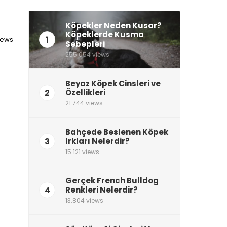
Köpekler Neden Kusar?
Köpeklerde Kusma
1
iews
Sebepleri
255.054 views
Beyaz Köpek Cinsleri ve
2
Özellikleri
21.744 views
Bahçede Beslenen Köpek
3
Irkları Nelerdir?
15.121 views
Gerçek French Bulldog
4
Renkleri Nelerdir?
13.804 views