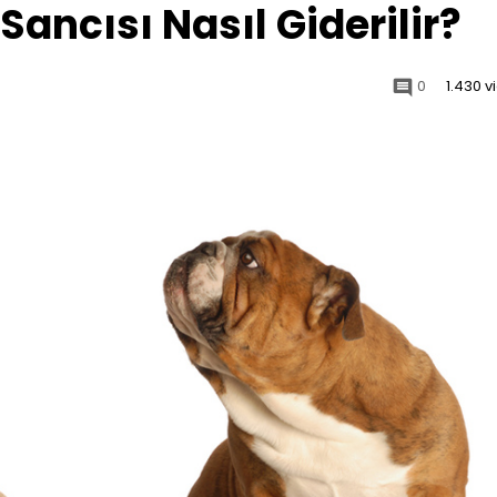
ancısı Nasıl Giderilir?
0
1.430 v
