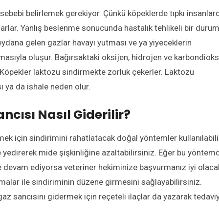
sebebi belirlemek gerekiyor. Çünkü köpeklerde tıpkı insanlar
şarlar. Yanlış beslenme sonucunda hastalık tehlikeli bir duru
eydana gelen gazlar havayı yutması ve ya yiyeceklerin
asıyla oluşur. Bağırsaktaki oksijen, hidrojen ve karbondioks
Köpekler laktozu sindirmekte zorluk çekerler. Laktozu
 ya da ishale neden olur.
cısı Nasıl Giderilir?
k için sindirimini rahatlatacak doğal yöntemler kullanılabili
e yedirerek mide şişkinliğine azaltabilirsiniz. Eğer bu yöntem
devam ediyorsa veteriner hekiminize başvurmanız iyi olacak
alar ile sindiriminin düzene girmesini sağlayabilirsiniz.
gaz sancısını gidermek için reçeteli ilaçlar da yazarak tedavi