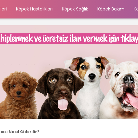
leri
Köpek Hastalıkları
Köpek Sağlık
Köpek Bakım
K
sı Nasıl Giderilir?