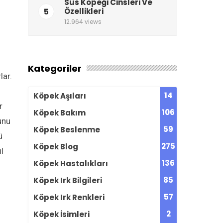
Süs Köpeği Cinsleri Ve
5
Özellikleri
12.964 views
Kategoriler
lar.
14
Köpek Aşıları
r
106
Köpek Bakım
unu
59
Köpek Beslenme
ü
275
Köpek Blog
l
136
Köpek Hastalıkları
85
Köpek Irk Bilgileri
57
Köpek Irk Renkleri
2
Köpek İsimleri