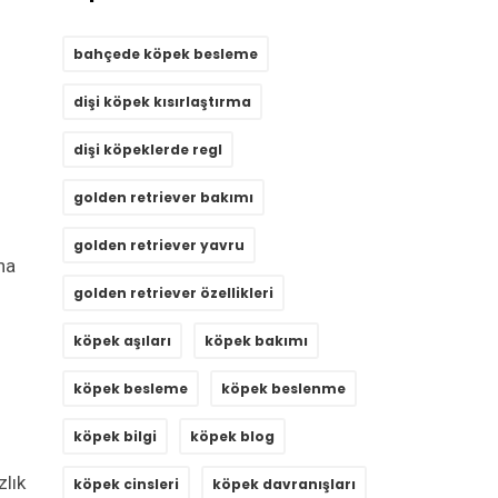
bahçede köpek besleme
dişi köpek kısırlaştırma
dişi köpeklerde regl
golden retriever bakımı
golden retriever yavru
na
golden retriever özellikleri
köpek aşıları
köpek bakımı
köpek besleme
köpek beslenme
köpek bilgi
köpek blog
zlık
köpek cinsleri
köpek davranışları