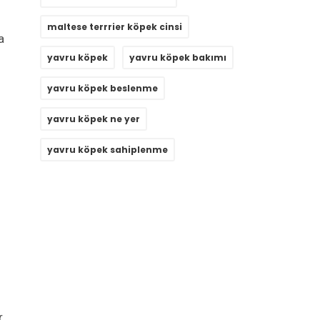
maltese terrrier köpek cinsi
a
yavru köpek
yavru köpek bakımı
yavru köpek beslenme
yavru köpek ne yer
yavru köpek sahiplenme
r