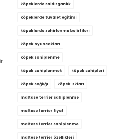
köpeklerde saldırganlık
köpeklerde tuvalet eğitimi
köpeklerde zehirlenme belirtileri
köpek oyuncakları
köpek sahiplenme
r.
köpek sahiplenmek
köpek sahipleri
köpek sağlığı
köpek ırkları
maltase terrier sahiplenme
maltese terrier fiyat
maltese terrier sahiplenme
maltese terrier özellikleri