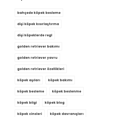
bahçede köpek besleme
dişi köpek kısırlaştırma
dişi köpeklerde regl
golden retriever bakımı
golden retriever yavru
golden retriever özellikleri
köpek aşıları
köpek bakımı
köpek besleme
köpek beslenme
köpek bilgi
köpek blog
köpek cinsleri
köpek davranışları