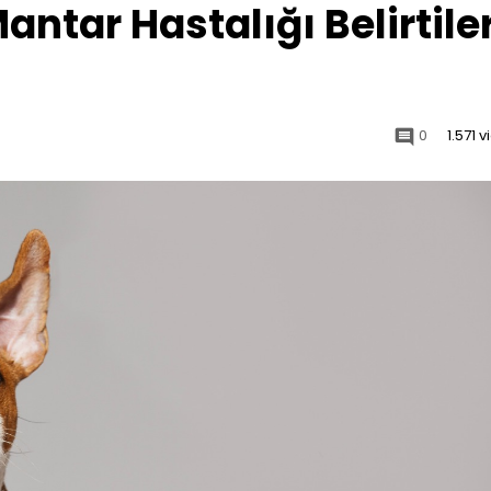
ntar Hastalığı Belirtiler
0
1.571 
