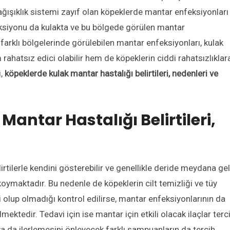
 bağışıklık sistemi zayıf olan köpeklerde mantar enfeksiyonları
feksiyonu da kulakta ve bu bölgede görülen mantar
 farklı bölgelerinde görülebilen mantar enfeksiyonları, kulak
hatsız edici olabilir hem de köpeklerin ciddi rahatsızlıklar
i,
köpeklerde kulak mantar hastalığı belirtileri, nedenleri ve
antar Hastalığı Belirtileri,
elirtilerle kendini gösterebilir ve genellikle deride meydana ge
koymaktadır. Bu nedenle de köpeklerin cilt temizliği ve tüy
 olup olmadığı kontrol edilirse, mantar enfeksiyonlarının da
ktedir. Tedavi için ise mantar için etkili olacak ilaçlar terc
ya da ilerlemesini önleyecek farklı şampuanların da tercih