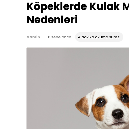
Köpeklerde Kulak Ma
Nedenleri
admin
—
6 sene önce
4 dakika okuma süresi