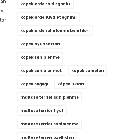
len
köpeklerde saldırganlık
n,
köpeklerde tuvalet eğitimi
tar
köpeklerde zehirlenme belirtileri
köpek oyuncakları
köpek sahiplenme
köpek sahiplenmek
köpek sahipleri
köpek sağlığı
köpek ırkları
maltase terrier sahiplenme
maltese terrier fiyat
maltese terrier sahiplenme
maltese terrier özellikleri