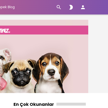



öpek Blog
En Çok Okunanlar