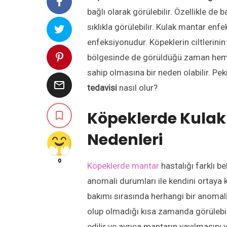
bağlı olarak görülebilir. Özellikle de
sıklıkla görülebilir. Kulak mantar en
enfeksiyonudur. Köpeklerin ciltlerinin
bölgesinde de görüldüğü zaman hem ra
sahip olmasına bir neden olabilir. Pek

tedavisi
nasıl olur?
Köpeklerde Kulak M

Nedenleri
0
Köpeklerde mantar
hastalığı farklı b
anomali durumları ile kendini ortaya 
bakımı sırasında herhangi bir anomali
olup olmadığı kısa zamanda görülebilme
edilir ve ayrıca mantarın yayılmasını 