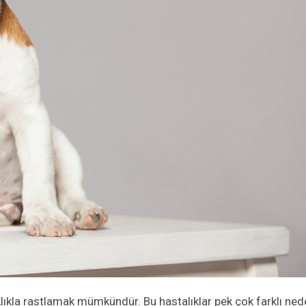
lıkla rastlamak mümkündür. Bu hastalıklar pek çok farklı ne