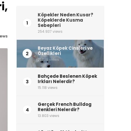
i,
Köpekler Neden Kusar?
Köpeklerde Kusma
1
Sebepleri
254.937 views
views
Beyaz Köpek Cinsleri ve
2
Özellikleri
21.738 views
Bahçede Beslenen Köpek
3
Irkları Nelerdir?
15.118 views
Gerçek French Bulldog
4
Renkleri Nelerdir?
13.803 views