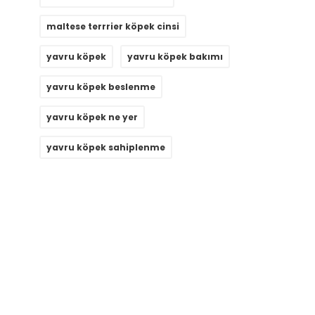
maltese terrrier köpek cinsi
yavru köpek
yavru köpek bakımı
yavru köpek beslenme
yavru köpek ne yer
yavru köpek sahiplenme