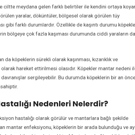
 ciltte meydana gelen farklı belirtiler ile kendini ortaya koyar
e görülen yaralar, döküntüler, bölgesel olarak görülen tüy
ı gibi farklı durumlardır. Özellikle de kaşıntı durumu köpekle
erin bölgeye çok fazla kaşıması durumunda ciddi yaraların d
 da köpeklerin sürekli olarak kaşınması, kızarıklık ve
i olarak hareket ettirilmesi olasıdır. Köpekler mantar nedeni il
if davranışlar sergileyebilir. Bu durumda köpeklerin bir an önc
ahiptir.
stalığı Nedenleri Nelerdir?
ksiyon hastalığı olarak görülür ve mantarlara bağlı şekilde
 olan mantar enfeksiyonu, köpeklerin bir arada bulunduğu ve ay