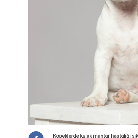
Köpeklerde kulak mantar hastalığı
sık