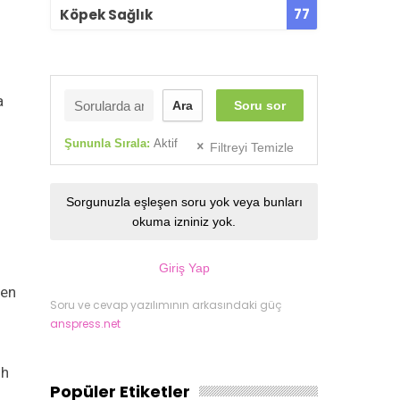
77
Köpek Sağlık
a
Ara
Soru sor
Şununla Sırala:
Aktif
Filtreyi Temizle
Sorgunuzla eşleşen soru yok veya bunları
okuma izniniz yok.
Giriş Yap
len
Soru ve cevap yazılımının arkasındaki güç
anspress.net
ih
Popüler Etiketler