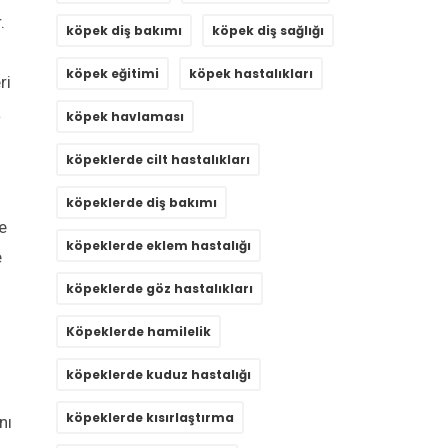
.
köpek diş bakımı
köpek diş sağlığı
köpek eğitimi
köpek hastalıkları
ri
a
köpek havlaması
köpeklerde cilt hastalıkları
köpeklerde diş bakımı
e
köpeklerde eklem hastalığı
e
köpeklerde göz hastalıkları
Köpeklerde hamilelik
köpeklerde kuduz hastalığı
köpeklerde kısırlaştırma
nı