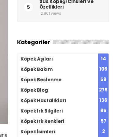
Süs Köpeği Cinsleri Ve
5
Özellikleri
12.961 views
Kategoriler
14
Köpek Aşıları
106
Köpek Bakım
59
Köpek Beslenme
275
Köpek Blog
136
Köpek Hastalıkları
85
Köpek Irk Bilgileri
57
Köpek Irk Renkleri
2
Köpek İsimleri
dene