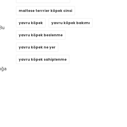
maltese terrrier köpek cinsi
yavru köpek
yavru köpek bakımı
 Bu
yavru köpek beslenme
yavru köpek ne yer
yavru köpek sahiplenme
lığa