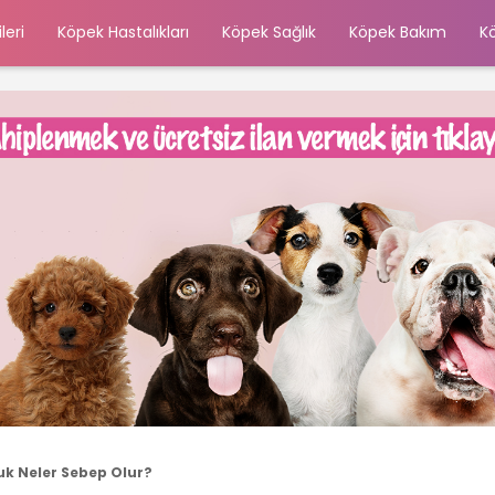
leri
Köpek Hastalıkları
Köpek Sağlık
Köpek Bakım
K
uk Neler Sebep Olur?