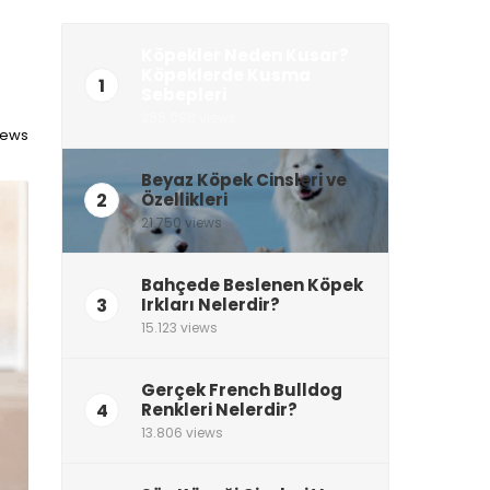
Köpekler Neden Kusar?
Köpeklerde Kusma
1
Sebepleri
255.098 views
views
Beyaz Köpek Cinsleri ve
2
Özellikleri
21.750 views
Bahçede Beslenen Köpek
3
Irkları Nelerdir?
15.123 views
Gerçek French Bulldog
4
Renkleri Nelerdir?
13.806 views