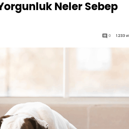
Yorgunluk Neler Sebep
0
1.233 
