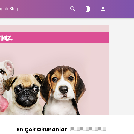



öpek Blog
En Çok Okunanlar