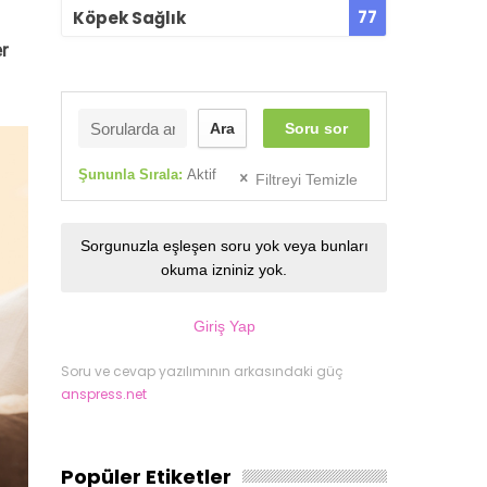
77
Köpek Sağlık
er
Ara
Soru sor
Şununla Sırala:
Aktif
Filtreyi Temizle
Sorgunuzla eşleşen soru yok veya bunları
okuma izniniz yok.
Giriş Yap
Soru ve cevap yazılımının arkasındaki güç
anspress.net
Popüler Etiketler