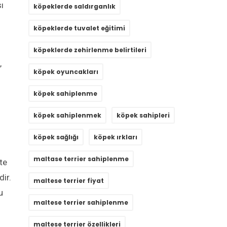
ı
köpeklerde saldırganlık
köpeklerde tuvalet eğitimi
köpeklerde zehirlenme belirtileri
,
köpek oyuncakları
köpek sahiplenme
köpek sahiplenmek
köpek sahipleri
köpek sağlığı
köpek ırkları
maltase terrier sahiplenme
te
dir.
maltese terrier fiyat
u
maltese terrier sahiplenme
maltese terrier özellikleri