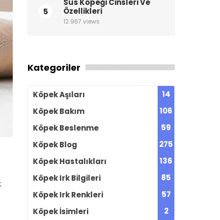
Süs Köpeği Cinsleri Ve
5
Özellikleri
12.967 views
Kategoriler
14
Köpek Aşıları
106
Köpek Bakım
59
Köpek Beslenme
275
Köpek Blog
136
Köpek Hastalıkları
85
Köpek Irk Bilgileri
k
57
Köpek Irk Renkleri
2
Köpek İsimleri