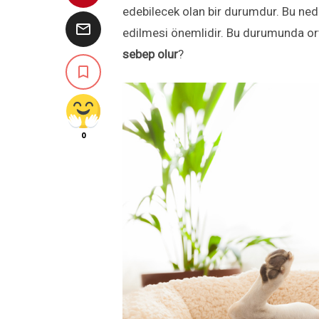
edebilecek olan bir durumdur. Bu ne

edilmesi önemlidir. Bu durumunda orta
sebep olur
?

0