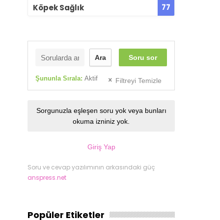
77
Köpek Sağlık
Ara
Soru sor
Şununla Sırala:
Aktif
Filtreyi Temizle
Sorgunuzla eşleşen soru yok veya bunları
okuma izniniz yok.
Giriş Yap
Soru ve cevap yazılımının arkasındaki güç
anspress.net
Popüler Etiketler