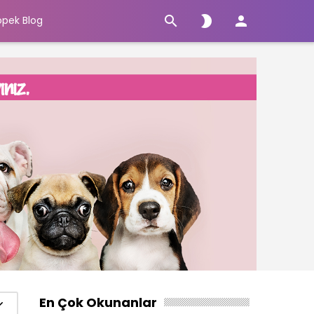



öpek Blog
En Çok Okunanlar