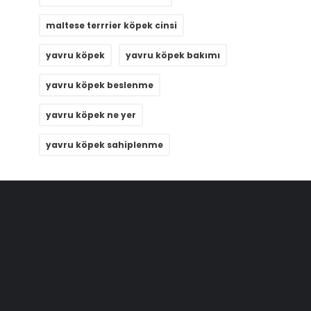
maltese terrrier köpek cinsi
yavru köpek
yavru köpek bakımı
yavru köpek beslenme
yavru köpek ne yer
yavru köpek sahiplenme