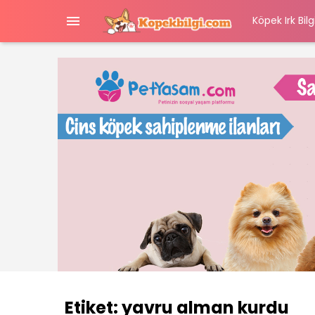

Köpek Irk Bilgi
Etiket:
yavru alman kurdu