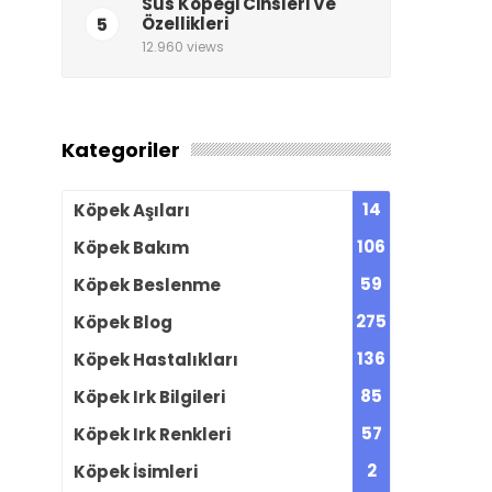
Süs Köpeği Cinsleri Ve
5
Özellikleri
12.960 views
Kategoriler
14
Köpek Aşıları
106
Köpek Bakım
59
Köpek Beslenme
275
Köpek Blog
136
Köpek Hastalıkları
85
Köpek Irk Bilgileri
57
Köpek Irk Renkleri
2
Köpek İsimleri