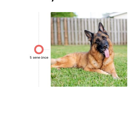

5 sene önce