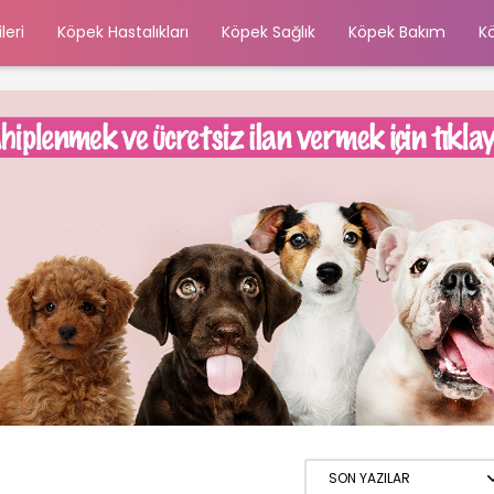
leri
Köpek Hastalıkları
Köpek Sağlık
Köpek Bakım
K