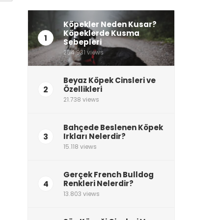
Köpekler Neden Kusar?
Köpeklerde Kusma
1
Sebepleri
254.931 views
Beyaz Köpek Cinsleri ve
2
Özellikleri
21.738 views
Bahçede Beslenen Köpek
3
Irkları Nelerdir?
15.118 views
Gerçek French Bulldog
4
Renkleri Nelerdir?
13.803 views