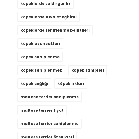
köpeklerde saldırganlık
köpeklerde tuvalet eğitimi
köpeklerde zehirlenme belirtileri
köpek oyuncakları
köpek sahiplenme
köpek sahiplenmek
köpek sahipleri
köpek sağlığı
köpek ırkları
maltase terrier sahiplenme
maltese terrier fiyat
maltese terrier sahiplenme
maltese terrier özellikleri