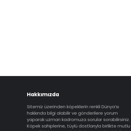
Hakkımızda
Sitemiz üzerinden köpeklerin renkli Dünya’sı
hakkında bilgi alabilir ve gönderilere yorum
yaparak uzman kadromuza sorular sorabilirsiniz.
Köpek sahiplerine, tüylü dostlarıyla birlikte mutlu