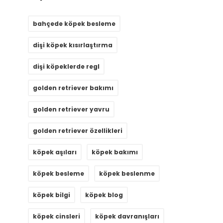
bahçede köpek besleme
dişi köpek kısırlaştırma
dişi köpeklerde regl
golden retriever bakımı
golden retriever yavru
golden retriever özellikleri
köpek aşıları
köpek bakımı
köpek besleme
köpek beslenme
köpek bilgi
köpek blog
köpek cinsleri
köpek davranışları