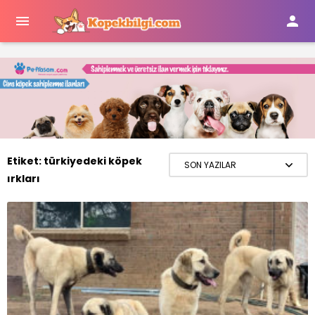


Etiket:
türkiyedeki köpek
ırkları