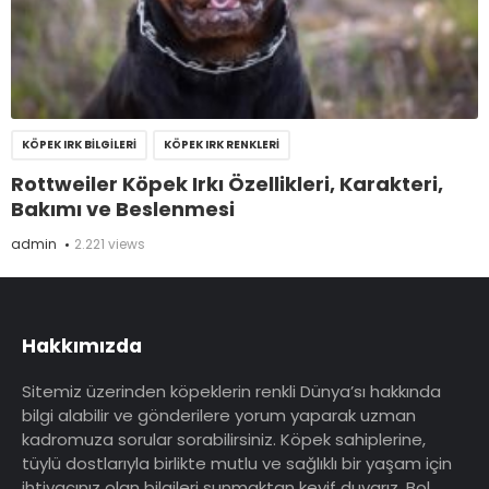
KÖPEK IRK BILGILERI
KÖPEK IRK RENKLERI
Rottweiler Köpek Irkı Özellikleri, Karakteri,
Bakımı ve Beslenmesi
admin
2.221 views
Hakkımızda
Sitemiz üzerinden köpeklerin renkli Dünya’sı hakkında
bilgi alabilir ve gönderilere yorum yaparak uzman
kadromuza sorular sorabilirsiniz. Köpek sahiplerine,
tüylü dostlarıyla birlikte mutlu ve sağlıklı bir yaşam için
ihtiyacınız olan bilgileri sunmaktan keyif duyarız. Bol