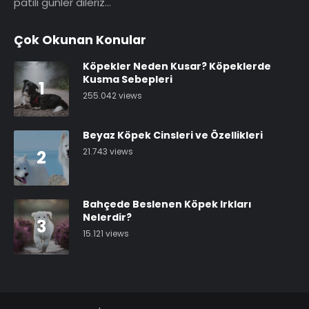
patili günler dileriz…
Çok Okunan Konular
Köpekler Neden Kusar? Köpeklerde
Kusma Sebepleri
1
255.042 views
Beyaz Köpek Cinsleri ve Özellikleri
21.743 views
2
Bahçede Beslenen Köpek Irkları
Nelerdir?
3
15.121 views