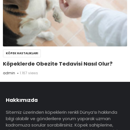
KÖPEK HASTALIKLARI
Köpeklerde Obezite Tedavisi Nasıl Olur?
admin
1.167 views
Hakkımızda
Sitemiz üzerinden köpeklerin renkli Dünya’sı hakkında
bilgi alabilir ve gönderilere yorum yaparak uzman
kadromuza sorular sorabilirsiniz. Köpek sahiplerine,