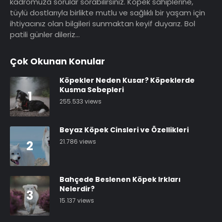
kadromuza sorular sorabilirsiniz. Köpek sahiplerine,
tüylü dostlarıyla birlikte mutlu ve sağlıklı bir yaşam için
ihtiyacınız olan bilgileri sunmaktan keyif duyarız. Bol
patili günler dileriz…
Çok Okunan Konular
Köpekler Neden Kusar? Köpeklerde
Kusma Sebepleri
1
255.533 views
Beyaz Köpek Cinsleri ve Özellikleri
21.786 views
2
Bahçede Beslenen Köpek Irkları
Nelerdir?
3
15.137 views