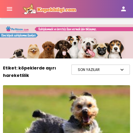


Etiket:
köpeklerde aşırı
hareketlilik