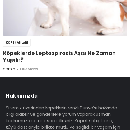
KÖPEK AŞILARI
Köpeklerde Leptospirozis Aşısı Ne Zaman
Yapılır?
admin
1.103 views
Hakkımızda
Sitemiz üzerinden köpeklerin renkli Dünya’sı hakkında
bilgi alabilir ve gönderilere yorum yaparak uzman
kadromuza sorular sorabilirsiniz. Köpek sahiplerine,
tüylü dostlarıyla birlikte mutlu ve sağlıklı bir yaşam için