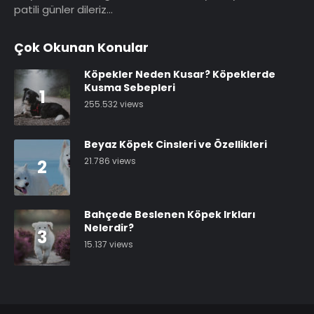
patili günler dileriz…
Çok Okunan Konular
Köpekler Neden Kusar? Köpeklerde
Kusma Sebepleri
1
255.532 views
Beyaz Köpek Cinsleri ve Özellikleri
21.786 views
2
Bahçede Beslenen Köpek Irkları
Nelerdir?
3
15.137 views