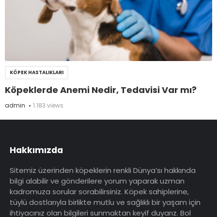
KÖPEK HASTALIKLARI
Köpeklerde Anemi Nedir, Tedavisi Var mı?
admin
1.183 views
Hakkımızda
Sitemiz üzerinden köpeklerin renkli Dünya’sı hakkında
bilgi alabilir ve gönderilere yorum yaparak uzman
kadromuza sorular sorabilirsiniz. Köpek sahiplerine,
tüylü dostlarıyla birlikte mutlu ve sağlıklı bir yaşam için
ihtiyacınız olan bilgileri sunmaktan keyif duyarız. Bol