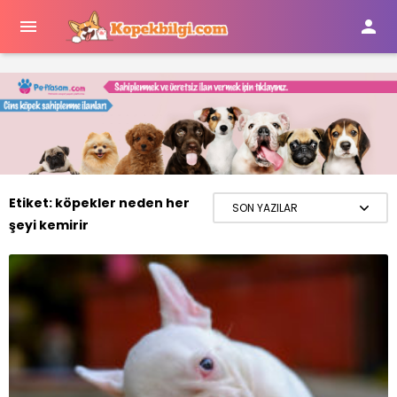


Etiket:
köpekler neden her
şeyi kemirir