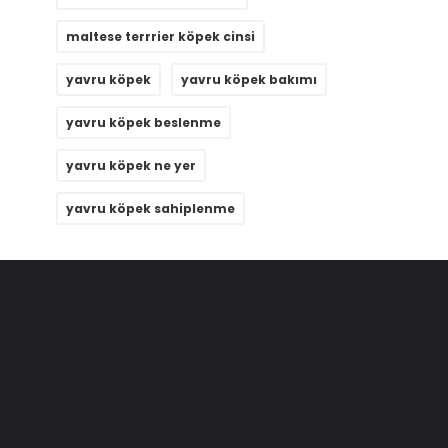
maltese terrrier köpek cinsi
yavru köpek
yavru köpek bakımı
yavru köpek beslenme
yavru köpek ne yer
yavru köpek sahiplenme