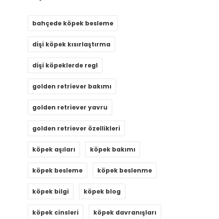
bahçede köpek besleme
dişi köpek kısırlaştırma
dişi köpeklerde regl
golden retriever bakımı
golden retriever yavru
golden retriever özellikleri
köpek aşıları
köpek bakımı
köpek besleme
köpek beslenme
köpek bilgi
köpek blog
köpek cinsleri
köpek davranışları