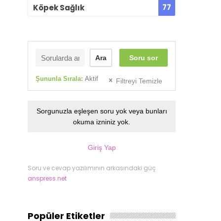
77
Köpek Sağlık
Ara
Soru sor
Şununla Sırala:
Aktif
Filtreyi Temizle
Sorgunuzla eşleşen soru yok veya bunları
okuma izniniz yok.
Giriş Yap
Soru ve cevap yazılımının arkasındaki güç
anspress.net
Popüler Etiketler