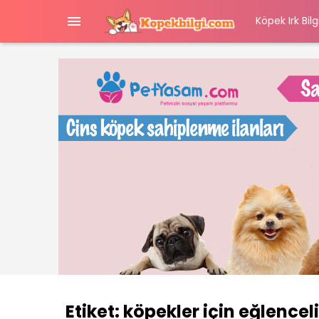

Köpek Irk Bilgi
Etiket:
köpekler için eğlencel