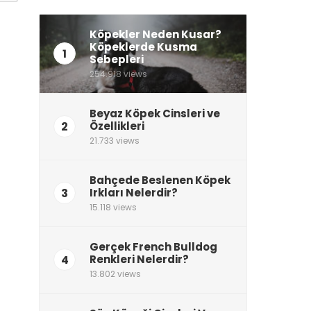
Köpekler Neden Kusar?
Köpeklerde Kusma
1
Sebepleri
254.918 views
Beyaz Köpek Cinsleri ve
2
Özellikleri
21.733 views
Bahçede Beslenen Köpek
3
Irkları Nelerdir?
15.118 views
Gerçek French Bulldog
4
Renkleri Nelerdir?
13.802 views