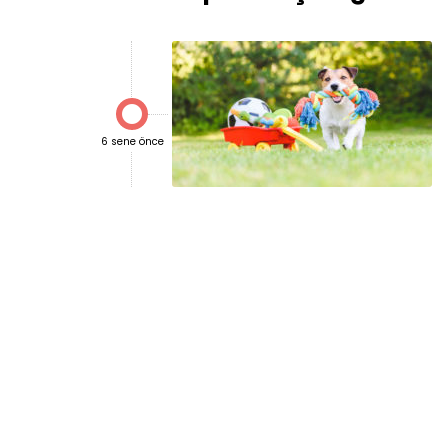

6 sene önce