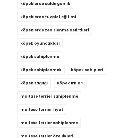
köpeklerde saldırganlık
köpeklerde tuvalet eğitimi
köpeklerde zehirlenme belirtileri
köpek oyuncakları
köpek sahiplenme
köpek sahiplenmek
köpek sahipleri
köpek sağlığı
köpek ırkları
maltase terrier sahiplenme
maltese terrier fiyat
maltese terrier sahiplenme
maltese terrier özellikleri