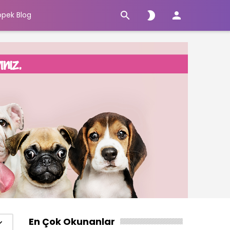



öpek Blog
En Çok Okunanlar