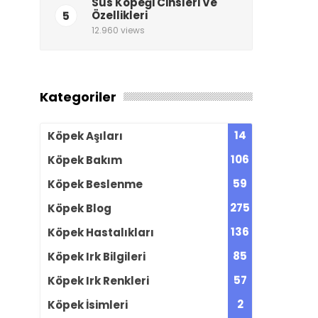
Süs Köpeği Cinsleri Ve
5
Özellikleri
12.960 views
Kategoriler
14
Köpek Aşıları
106
Köpek Bakım
59
Köpek Beslenme
275
Köpek Blog
136
Köpek Hastalıkları
85
Köpek Irk Bilgileri
57
Köpek Irk Renkleri
2
Köpek İsimleri