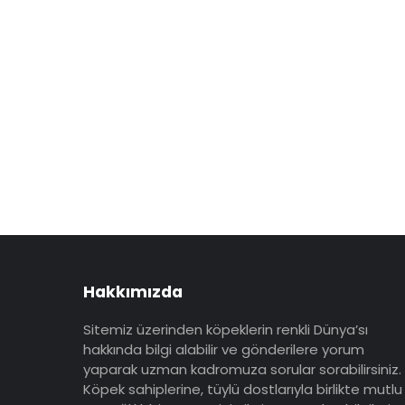
Hakkımızda
Sitemiz üzerinden köpeklerin renkli Dünya’sı
hakkında bilgi alabilir ve gönderilere yorum
yaparak uzman kadromuza sorular sorabilirsiniz.
Köpek sahiplerine, tüylü dostlarıyla birlikte mutlu