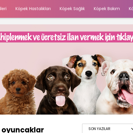
leri
Köpek Hastalıkları
Köpek Sağlık
Köpek Bakım
K
i oyuncaklar