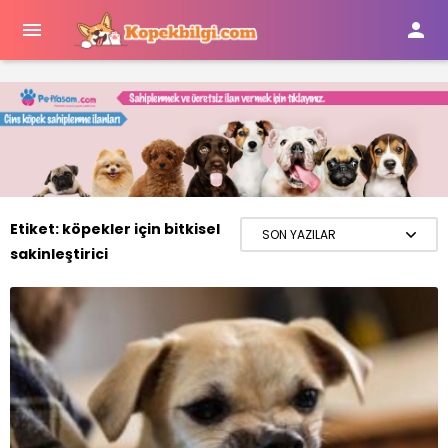


Etiket:
köpekler için bitkisel
sakinleştirici