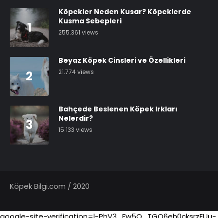
Köpekler Neden Kusar? Köpeklerde
Kusma Sebepleri
1
255.361 views
Beyaz Köpek Cinsleri ve Özellikleri
21.774 views
2
Bahçede Beslenen Köpek Irkları
Nelerdir?
3
15.133 views
Köpek Bilgi.com / 2020
google-site-verification=l-PhV3_Fw5O_TGO6eh0cksrzEUu-