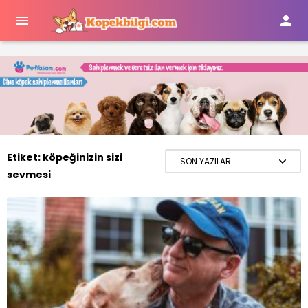


Etiket:
köpeğinizin sizi
sevmesi