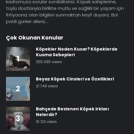
kadromuza sorular sorabilirsiniz. Köpek sahiplerine,
tüylü dostlarıyla birlikte mutlu ve sağlıklı bir yaşam için
ihtiyacınız olan bilgileri sunmaktan keyif duyarız. Bol
patili günler dileriz…
Çok Okunan Konular
Köpekler Neden Kusar? Köpeklerde
Kusma Sebepleri
1
255.095 views
Beyaz Köpek Cinsleri ve Özellikleri
21.749 views
2
Bahçede Beslenen Köpek Irkları
Nelerdir?
3
15.122 views