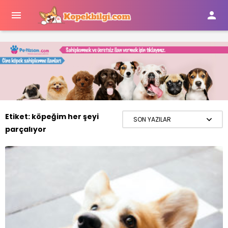


Etiket:
köpeğim her şeyi
parçalıyor