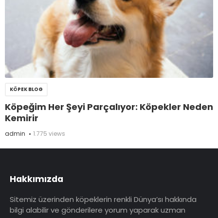
KÖPEK BLOG
Köpeğim Her Şeyi Parçalıyor: Köpekler Neden
Kemirir
admin
1.775 views
Hakkımızda
Sitemiz üzerinden köpeklerin renkli Dünya’sı hakkında
bilgi alabilir ve gönderilere yorum yaparak uzman