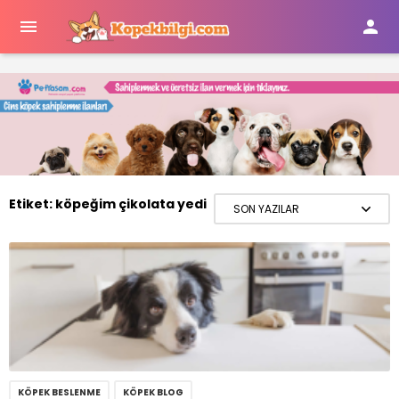


Etiket:
köpeğim çikolata yedi
KÖPEK BESLENME
KÖPEK BLOG