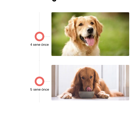

4 sene önce

5 sene önce