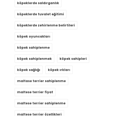
köpeklerde saldırganlık
köpeklerde tuvalet eğitimi
köpeklerde zehirlenme belirtileri
köpek oyuncakları
köpek sahiplenme
köpek sahiplenmek
köpek sahipleri
köpek sağlığı
köpek ırkları
maltase terrier sahiplenme
maltese terrier fiyat
maltese terrier sahiplenme
maltese terrier özellikleri