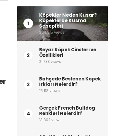
Köpekler Neden Kusar?
Köpeklerde Kusma
1
Sebepleri
254.915 views
Beyaz Köpek Cinsleri ve
2
Özellikleri
21.733 views
Bahçede Beslenen Köpek
er
3
Irkları Nelerdir?
15.118 views
Gerçek French Bulldog
4
Renkleri Nelerdir?
13.802 views