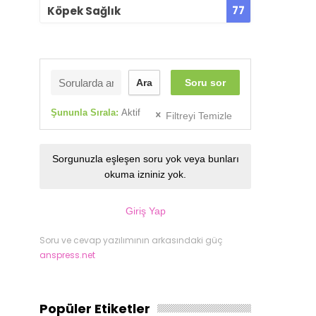
77
Köpek Sağlık
Ara
Soru sor
Şununla Sırala:
Aktif
Filtreyi Temizle
Sorgunuzla eşleşen soru yok veya bunları
okuma izniniz yok.
Giriş Yap
Soru ve cevap yazılımının arkasındaki güç
anspress.net
Popüler Etiketler