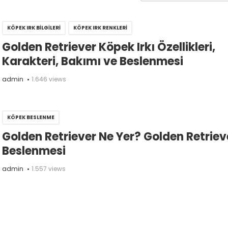
KÖPEK IRK BILGILERI
KÖPEK IRK RENKLERI
Golden Retriever Köpek Irkı Özellikleri,
Karakteri, Bakımı ve Beslenmesi
admin
1.646 views
KÖPEK BESLENME
Golden Retriever Ne Yer? Golden Retriev
Beslenmesi
admin
1.557 views