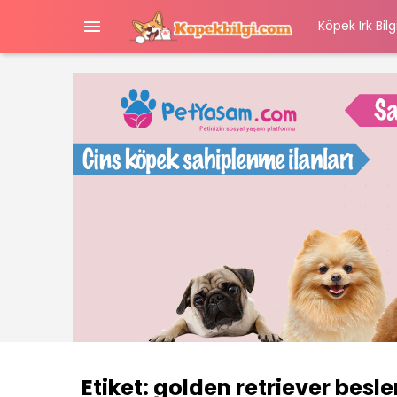

Köpek Irk Bilgi
Etiket:
golden retriever besl