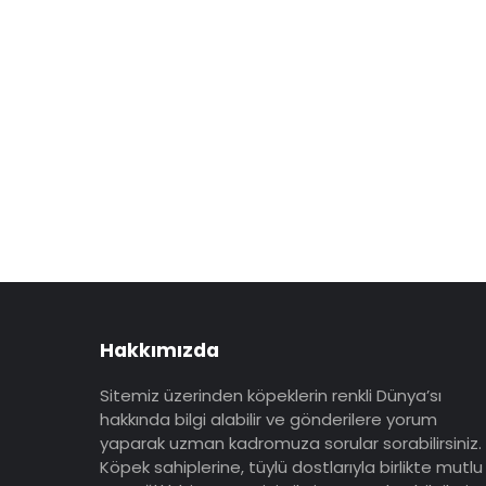
Hakkımızda
Sitemiz üzerinden köpeklerin renkli Dünya’sı
hakkında bilgi alabilir ve gönderilere yorum
yaparak uzman kadromuza sorular sorabilirsiniz.
Köpek sahiplerine, tüylü dostlarıyla birlikte mutlu