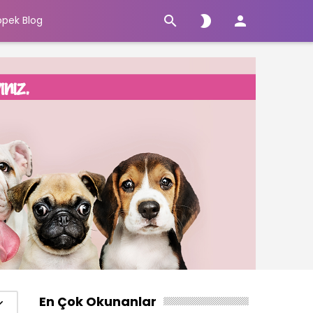



öpek Blog
En Çok Okunanlar