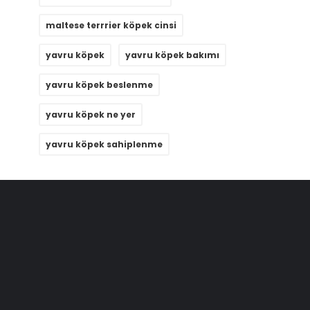
maltese terrrier köpek cinsi
yavru köpek
yavru köpek bakımı
yavru köpek beslenme
yavru köpek ne yer
yavru köpek sahiplenme