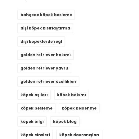
bahçede köpek besleme
dişi köpek kısırlaştırma
dişi köpeklerde regl
golden retriever bakımı
golden retriever yavru
golden retriever özellikleri
köpek aşıları
köpek bakımı
köpek besleme
köpek beslenme
köpek bilgi
köpek blog
köpek cinsleri
köpek davranışları