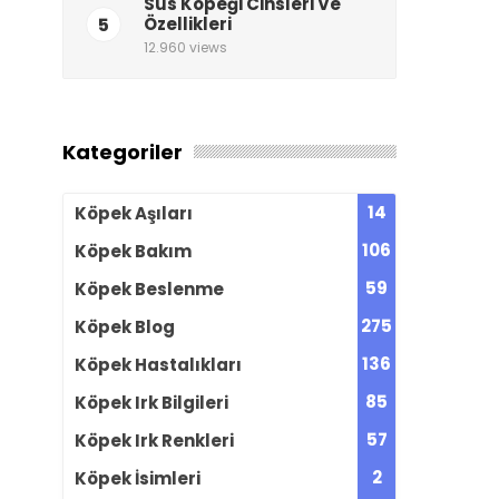
Süs Köpeği Cinsleri Ve
5
Özellikleri
12.960 views
Kategoriler
14
Köpek Aşıları
106
Köpek Bakım
59
Köpek Beslenme
275
Köpek Blog
136
Köpek Hastalıkları
85
Köpek Irk Bilgileri
57
Köpek Irk Renkleri
2
Köpek İsimleri