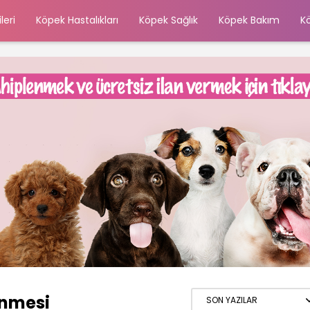
leri
Köpek Hastalıkları
Köpek Sağlık
Köpek Bakım
K
enmesi