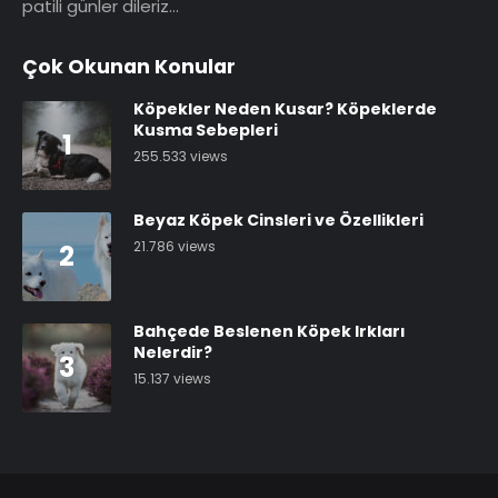
patili günler dileriz…
Çok Okunan Konular
Köpekler Neden Kusar? Köpeklerde
Kusma Sebepleri
1
255.533 views
Beyaz Köpek Cinsleri ve Özellikleri
21.786 views
2
Bahçede Beslenen Köpek Irkları
Nelerdir?
3
15.137 views