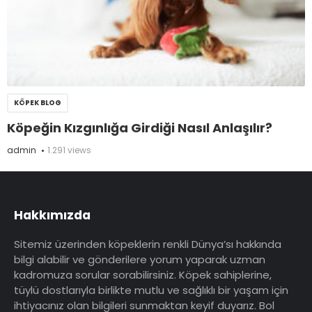
KÖPEK BLOG
Köpeğin Kızgınlığa Girdiği Nasıl Anlaşılır?
admin
1.291 views
Hakkımızda
Sitemiz üzerinden köpeklerin renkli Dünya’sı hakkında
bilgi alabilir ve gönderilere yorum yaparak uzman
kadromuza sorular sorabilirsiniz. Köpek sahiplerine,
tüylü dostlarıyla birlikte mutlu ve sağlıklı bir yaşam için
ihtiyacınız olan bilgileri sunmaktan keyif duyarız. Bol