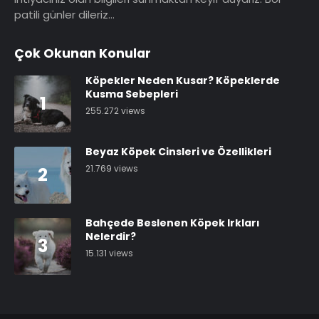
patili günler dileriz…
Çok Okunan Konular
Köpekler Neden Kusar? Köpeklerde
Kusma Sebepleri
1
255.272 views
Beyaz Köpek Cinsleri ve Özellikleri
21.769 views
2
Bahçede Beslenen Köpek Irkları
Nelerdir?
3
15.131 views