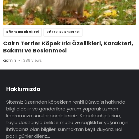
KÖPEK IRK BILGILERI
KÖPEK IRK RENKLERI
Cairn Terrier Köpek Irkı Özellikleri, Karakteri,
Bakımı ve Beslenmesi
admin
1.389 views
Hakkımızda
Sitemiz üzerinden köpeklerin renkli Dünya’sı hakkında
bilgi alabilir ve gönderilere yorum yaparak uzman
kadromuza sorular sorabilirsiniz. Köpek sahiplerine,
tüylü dostlarıyla birlikte mutlu ve sağlıklı bir yaşam için
ihtiyacınız olan bilgileri sunmaktan keyif duyarız. Bol
patili günler dileriz…