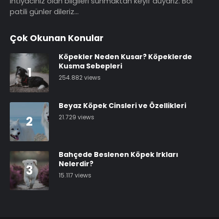
ihtiyacınız olan bilgileri sunmaktan keyif duyarız. Bol
patili günler dileriz…
Çok Okunan Konular
Köpekler Neden Kusar? Köpeklerde
Kusma Sebepleri
1
254.882 views
Beyaz Köpek Cinsleri ve Özellikleri
21.729 views
2
Bahçede Beslenen Köpek Irkları
Nelerdir?
3
15.117 views