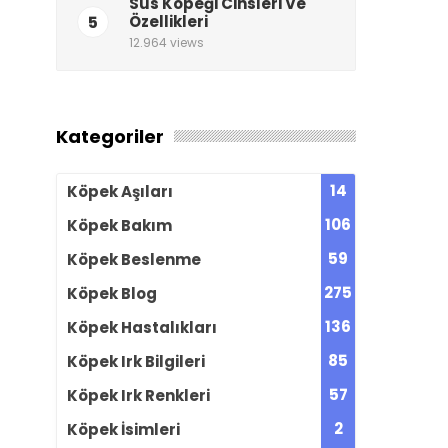
Süs Köpeği Cinsleri Ve
5
Özellikleri
12.964 views
Kategoriler
14
Köpek Aşıları
106
Köpek Bakım
59
Köpek Beslenme
275
Köpek Blog
136
Köpek Hastalıkları
85
Köpek Irk Bilgileri
57
Köpek Irk Renkleri
2
Köpek İsimleri