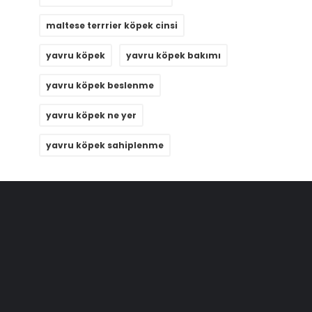
maltese terrrier köpek cinsi
yavru köpek
yavru köpek bakımı
yavru köpek beslenme
yavru köpek ne yer
yavru köpek sahiplenme