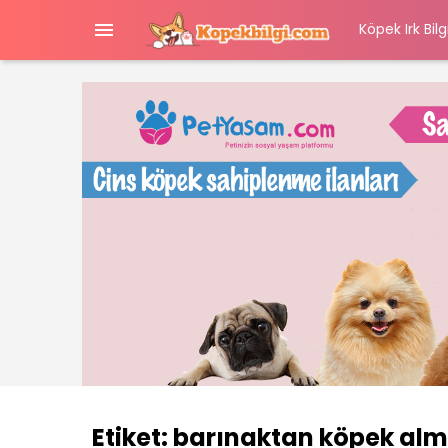

Köpek Irk Bilgi
Etiket:
barınaktan köpek al