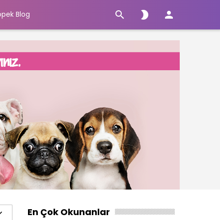



öpek Blog
En Çok Okunanlar