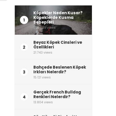
Köpekler Neden Kusar?
Köpeklerde Kusma
1
Sebepleri
255.039 views
Beyaz Köpek Cinsleri ve
2
Özellikleri
21.743 views
Bahçede Beslenen Köpek
3
Irkları Nelerdir?
15.121 views
Gerçek French Bulldog
4
Renkleri Nelerdir?
13.804 views