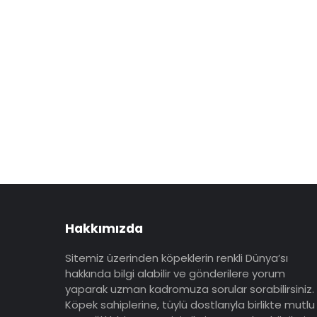
Hakkımızda
Sitemiz üzerinden köpeklerin renkli Dünya’sı
hakkında bilgi alabilir ve gönderilere yorum
yaparak uzman kadromuza sorular sorabilirsiniz.
Köpek sahiplerine, tüylü dostlarıyla birlikte mutlu