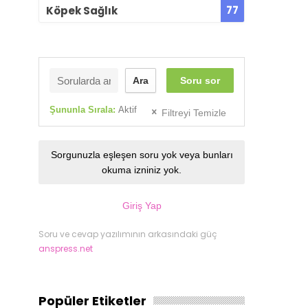
77
Köpek Sağlık
Ara
Soru sor
Şununla Sırala:
Aktif
Filtreyi Temizle
Sorgunuzla eşleşen soru yok veya bunları
okuma izniniz yok.
Giriş Yap
Soru ve cevap yazılımının arkasındaki güç
anspress.net
Popüler Etiketler