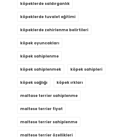
köpeklerde saldırganlık
köpeklerde tuvalet eğitimi
köpeklerde zehirlenme belirtileri
köpek oyuncakları
köpek sahiplenme
köpek sahiplenmek
köpek sahipleri
köpek sağlığı
köpek ırkları
maltase terrier sahiplenme
maltese terrier fiyat
maltese terrier sahiplenme
maltese terrier özellikleri