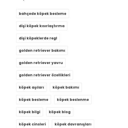
bahçede köpek besleme
dişi köpek kısırlaştırma
dişi köpeklerde regl
golden retriever bakımı
golden retriever yavru
golden retriever özellikleri
köpek aşıları
köpek bakımı
köpek besleme
köpek beslenme
köpek bilgi
köpek blog
köpek cinsleri
köpek davranışları