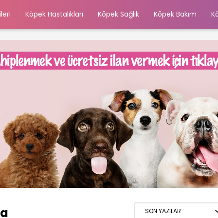
leri
Köpek Hastalıkları
Köpek Sağlık
Köpek Bakım
K
ma