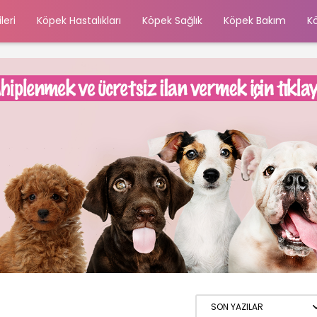
leri
Köpek Hastalıkları
Köpek Sağlık
Köpek Bakım
K