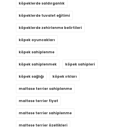
köpeklerde saldırganlık
köpeklerde tuvalet eğitimi
köpeklerde zehirlenme belirtileri
köpek oyuncakları
köpek sahiplenme
köpek sahiplenmek
köpek sahipleri
köpek sağlığı
köpek ırkları
maltase terrier sahiplenme
maltese terrier fiyat
maltese terrier sahiplenme
maltese terrier özellikleri