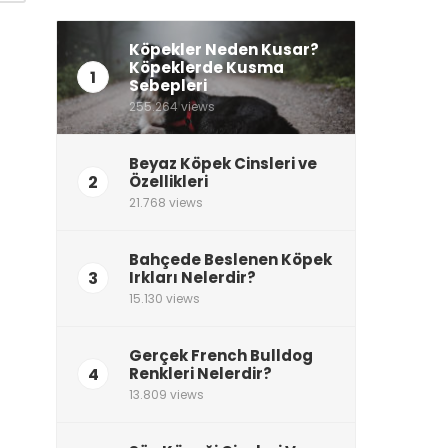
Köpekler Neden Kusar?
Köpeklerde Kusma
1
Sebepleri
255.264 views
Beyaz Köpek Cinsleri ve
2
Özellikleri
21.768 views
Bahçede Beslenen Köpek
3
Irkları Nelerdir?
15.130 views
Gerçek French Bulldog
4
Renkleri Nelerdir?
13.809 views