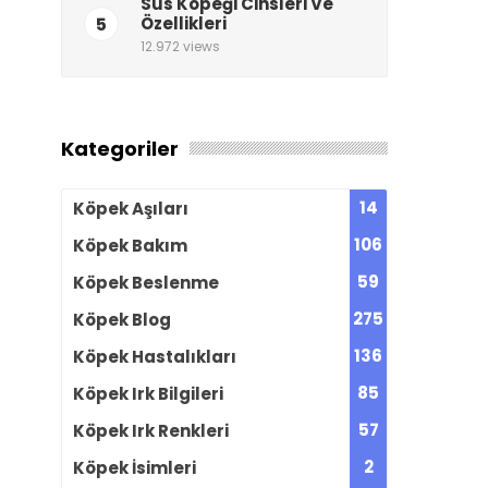
Süs Köpeği Cinsleri Ve
5
Özellikleri
12.972 views
Kategoriler
14
Köpek Aşıları
106
Köpek Bakım
59
Köpek Beslenme
275
Köpek Blog
136
Köpek Hastalıkları
85
Köpek Irk Bilgileri
57
Köpek Irk Renkleri
2
Köpek İsimleri