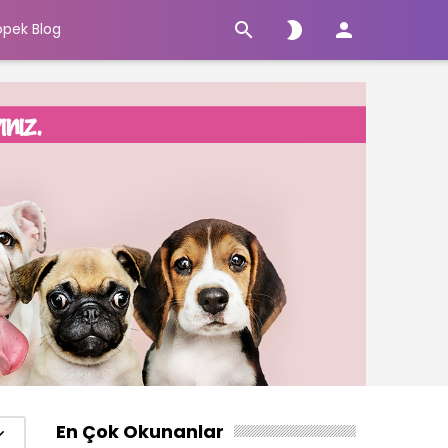



öpek Blog
En Çok Okunanlar