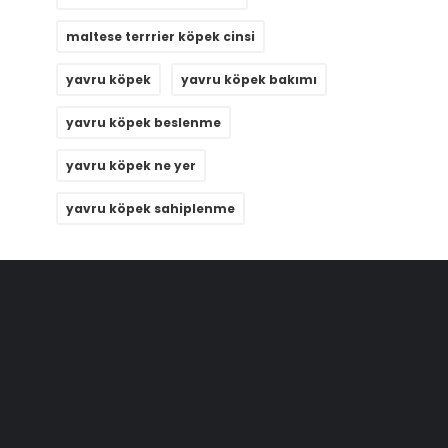
maltese terrrier köpek cinsi
yavru köpek
yavru köpek bakımı
yavru köpek beslenme
yavru köpek ne yer
yavru köpek sahiplenme