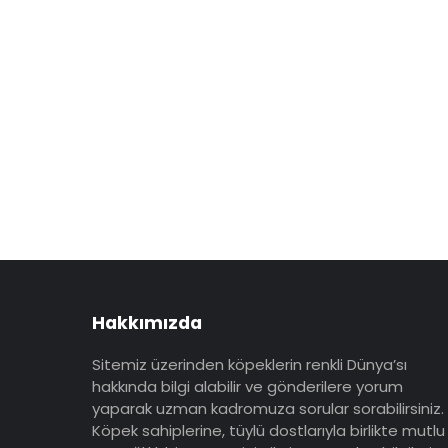
Hakkımızda
Sitemiz üzerinden köpeklerin renkli Dünya’sı
hakkında bilgi alabilir ve gönderilere yorum
yaparak uzman kadromuza sorular sorabilirsiniz.
Köpek sahiplerine, tüylü dostlarıyla birlikte mutlu