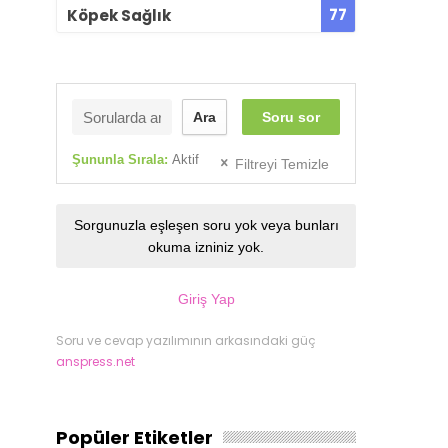
77
Köpek Sağlık
Ara
Soru sor
Şununla Sırala:
Aktif
Filtreyi Temizle
Sorgunuzla eşleşen soru yok veya bunları
okuma izniniz yok.
Giriş Yap
Soru ve cevap yazılımının arkasındaki güç
anspress.net
Popüler Etiketler