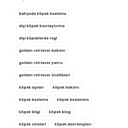
bahçede köpek besleme
dişi köpek kısırlaştırma
dişi köpeklerde regl
golden retriever bakımı
golden retriever yavru
golden retriever özellikleri
köpek aşıları
köpek bakımı
köpek besleme
köpek beslenme
köpek bilgi
köpek blog
köpek cinsleri
köpek davranışları