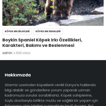
KÖPEK IRK BILGILERI
KÖPEK IRK RENKLERI
Boykin Spaniel Köpek Irkı Özellikleri,
Karakteri, Bakımı ve Beslenmesi
admin
898 views
Hakkımızda
Sitemiz üzerinden köpeklerin renkli Dünya’sı hakkında
bilgi alabilir ve gönderilere yorum yaparak uzman
kadromuza sorular sorabilirsiniz. Köpek sahiplerine,
tüylü dostlarıyla birlikte mutlu ve sağlıklı bir yaşam için
ihtiyacınız olan bilgileri sunmaktan keyif duyarız. Bol