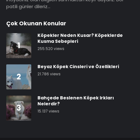
patili günler dileriz…
Çok Okunan Konular
Köpekler Neden Kusar? Köpeklerde
Kusma Sebepleri
1
255.520 views
Beyaz Köpek Cinsleri ve Özellikleri
21.786 views
2
Bahçede Beslenen Köpek Irkları
Nelerdir?
3
15.137 views