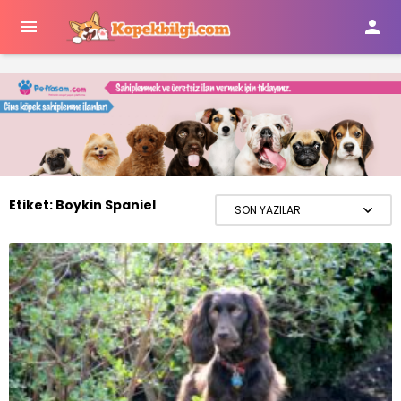


Etiket:
Boykin Spaniel