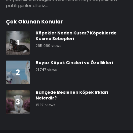
patili günler dileriz…
Çok Okunan Konular
Köpekler Neden Kusar? Köpeklerde
Kusma Sebepleri
1
255.059 views
Beyaz Köpek Cinsleri ve Özellikleri
21.747 views
2
Bahçede Beslenen Köpek Irkları
Nelerdir?
3
15.121 views