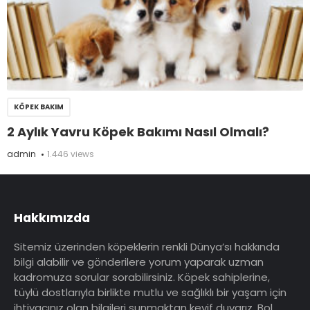
KÖPEK BAKIM
2 Aylık Yavru Köpek Bakımı Nasıl Olmalı?
admin
1.446 views
Hakkımızda
Sitemiz üzerinden köpeklerin renkli Dünya’sı hakkında
bilgi alabilir ve gönderilere yorum yaparak uzman
kadromuza sorular sorabilirsiniz. Köpek sahiplerine,
tüylü dostlarıyla birlikte mutlu ve sağlıklı bir yaşam için
ihtiyacınız olan bilgileri sunmaktan keyif duyarız. Bol