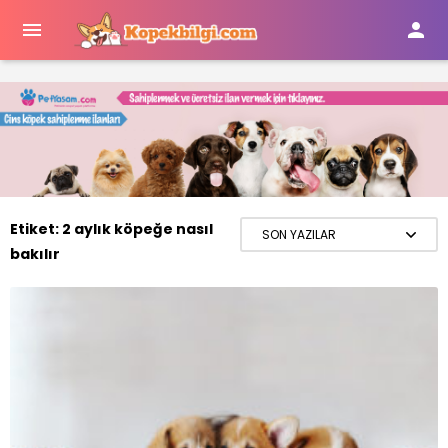


Etiket:
2 aylık köpeğe nasıl
bakılır